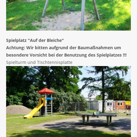
Spielplatz "Auf der Bleiche"
Achtung: Wir bitten aufgrund der Baumaßnahmen um
besondere Vorsicht bei der Benutzung des Spielplatzes !!!
Spielturm und Tischtennisplatte