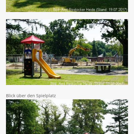
Blick über den Spielplatz