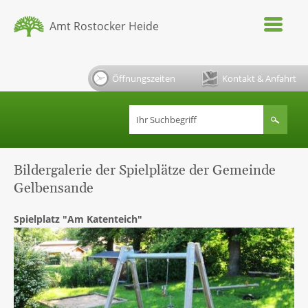
Amt Rostocker Heide
Öffnungszeiten
Kontakt & Anfahrt
Bildergalerie der Spielplätze der Gemeinde
Gelbensande
Spielplatz "Am Katenteich"