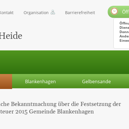
Öf
Kontakt
Organisation
Barrierefreiheit
Öffnu
Diens
Donne
Heide
Ander
Einw
Blankenhagen
Gelbensande
liche Bekanntmachung über die Festsetzung der
teuer 2015 Gemeinde Blankenhagen