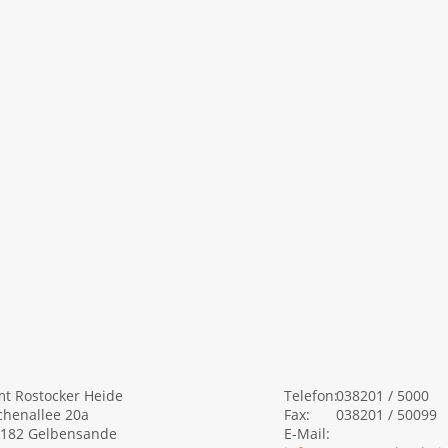
t Rostocker Heide
Telefon:
038201 / 5000
chenallee 20a
Fax:
038201 / 50099
182 Gelbensande
E-Mail: